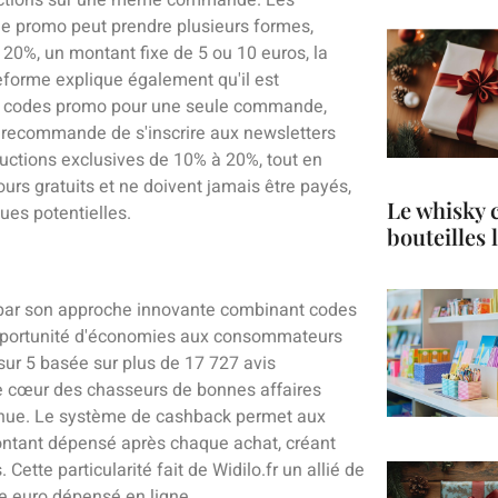
e promo peut prendre plusieurs formes,
20%, un montant fixe de 5 ou 10 euros, la
eforme explique également qu'il est
s codes promo pour une seule commande,
ite recommande de s'inscrire aux newsletters
uctions exclusives de 10% à 20%, tout en
urs gratuits et ne doivent jamais être payés,
Le whisky 
es potentielles.
bouteilles
 par son approche innovante combinant codes
opportunité d'économies aux consommateurs
ur 5 basée sur plus de 17 727 avis
 le cœur des chasseurs de bonnes affaires
connue. Le système de cashback permet aux
ontant dépensé après chaque achat, créant
ette particularité fait de Widilo.fr un allié de
ue euro dépensé en ligne.