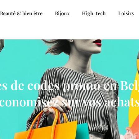
Beauté & bien être
Bijoux
High-tech
Loisirs
tes de codes promo en Bel
conomisez sur vos achats