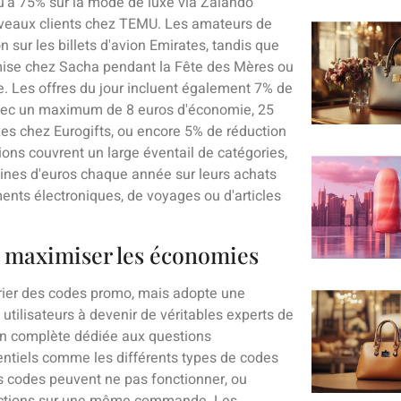
'à 75% sur la mode de luxe via Zalando
veaux clients chez TEMU. Les amateurs de
sur les billets d'avion Emirates, tandis que
ise chez Sacha pendant la Fête des Mères ou
 Les offres du jour incluent également 7% de
avec un maximum de 8 euros d'économie, 25
es chez Eurogifts, ou encore 5% de réduction
ons couvrent un large éventail de catégories,
ines d'euros chaque année sur leurs achats
ments électroniques, de voyages ou d'articles
 maximiser les économies
rier des codes promo, mais adopte une
tilisateurs à devenir de véritables experts de
ion complète dédiée aux questions
ntiels comme les différents types de codes
ns codes peuvent ne pas fonctionner, ou
éductions sur une même commande. Les